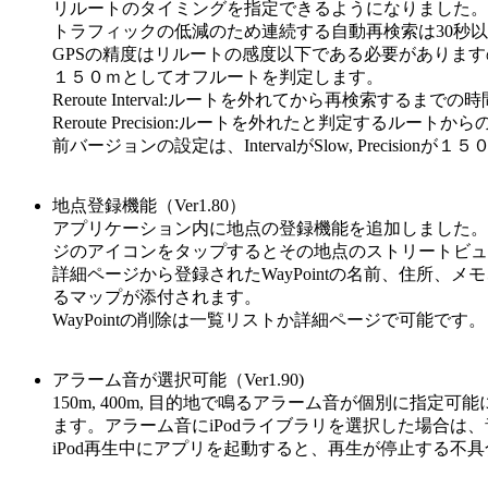
リルートのタイミングを指定できるようになりました。
トラフィックの低減のため連続する自動再検索は30秒以
GPSの精度はリルートの感度以下である必要がありますので、
１５０ｍとしてオフルートを判定します。
Reroute Interval:ルートを外れてから再検索するまでの時
Reroute Precision:ルートを外れたと判定するルートか
前バージョンの設定は、IntervalがSlow, Precisionが１
地点登録機能（Ver1.80）
アプリケーション内に地点の登録機能を追加しました。こ
ジのアイコンをタップするとその地点のストリートビュー
詳細ページから登録されたWayPointの名前、住所
るマップが添付されます。
WayPointの削除は一覧リストか詳細ページで可能です。
アラーム音が選択可能（Ver1.90)
150m, 400m, 目的地で鳴るアラーム音が個別に指定可能にな
ます。アラーム音にiPodライブラリを選択した場合
iPod再生中にアプリを起動すると、再生が停止する不