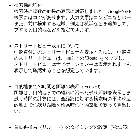
検索機能強化
検索時に複数の結果の表示に対応しました。GoogleのP
検索にはコツがあります。入力文字はコンビニなどの一
また、前に検索する地域、例えば横浜などを追加して、
プすると目的地などを指定できます。
ストリートビュー表示について
中継点付近のストリートビューを表示するには、中継点
のストリートビューは、画面下の"Route"をタップ
ストリートビューはナビゲーション中は表示されません
表示して確認することを想定しています。
目的地までの時間と距離の表示（Ver1.70)
距離は、目的地までの経路に沿った残り距離を表示しま
残り時間の計算には、全経路に対する検索時の平均時速
的地までの残り距離を検索時の平均速度で割って算出し
い。
自動再検索（リルート）のタイミングの設定（Ver1.75)