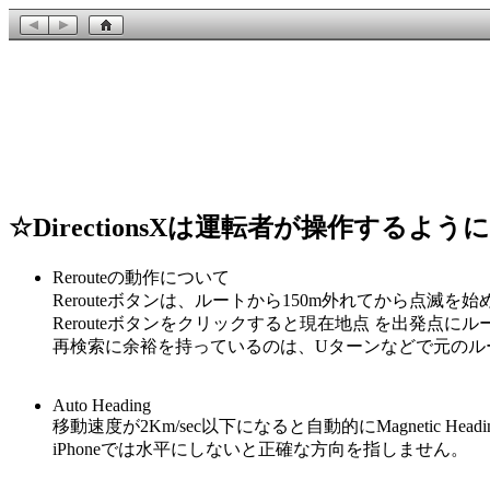
☆
DirectionsXは運転者が操作す
Rerouteの動作について
Rerouteボタンは、ルートから150m外れてから点
Rerouteボタンをクリックすると現在地点 を出発点に
再検索に余裕を持っているのは、Uターンなどで元のル
Auto Heading
移動速度が2Km/sec以下になると自動的にMagnetic 
iPhoneでは水平にしないと正確な方向を指しません。