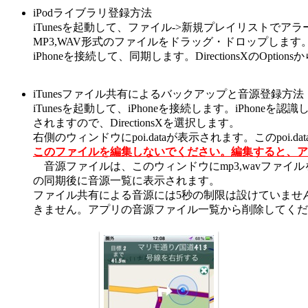
iPodライブラリ登録方法
iTunesを起動して、ファイル->新規プレイリストで
MP3,WAV形式のファイルをドラッグ・ドロップします
iPhoneを接続して、同期します。DirectionsXのOpti
iTunesファイル共有によるバックアップと音源登録方法
iTunesを起動して、iPhoneを接続します。iPho
されますので、DirectionsXを選択します。
右側のウィンドウにpoi.dataが表示されます。このpoi.dat
このファイルを編集しないでください。編集すると、ア
音源ファイルは、このウィンドウにmp3,wavファ
の同期後に音源一覧に表示されます。
ファイル共有による音源には5秒の制限は設けていません
きません。アプリの音源ファイル一覧から削除してくだ