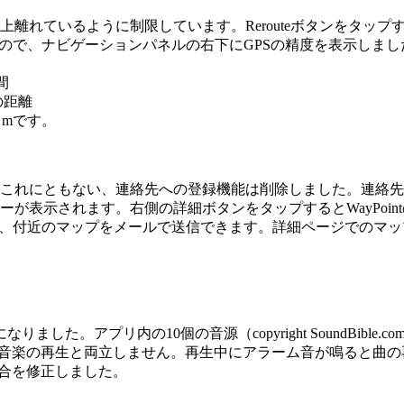
上離れているように制限しています。Rerouteボタンをタッ
ナビゲーションパネルの右下にGPSの精度を表示しました。GPSの精
間
らの距離
５０mです。
れにともない、連絡先への登録機能は削除しました。連絡先からの
が表示されます。右側の詳細ボタンをタップするとWayPoin
、メモ、付近のマップをメールで送信できます。詳細ページでの
りました。アプリ内の10個の音源（copyright SoundBible.
は、音楽の再生と両立しません。再生中にアラーム音が鳴ると曲
具合を修正しました。